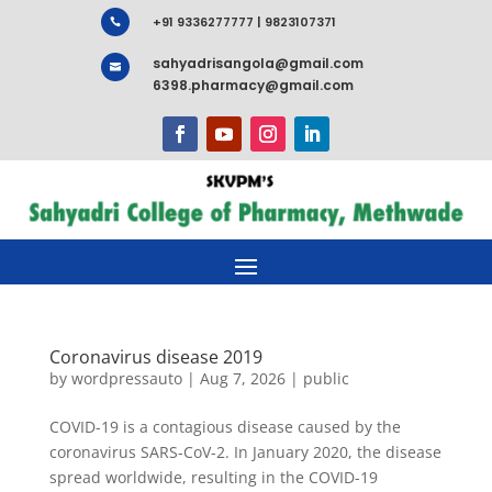
+91 9336277777 | 9823107371

sahyadrisangola@gmail.com

6398.pharmacy@gmail.com
Coronavirus disease 2019
by
wordpressauto
|
Aug 7, 2026
|
public
COVID-19 is a contagious disease caused by the
coronavirus SARS-CoV-2. In January 2020, the disease
spread worldwide, resulting in the COVID-19